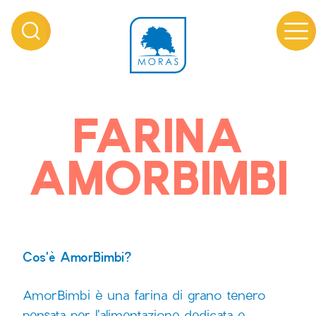
FARINA
AMORBIMBI
Cos'è AmorBimbi?
AmorBimbi è una farina di grano tenero
pensata per l'alimentazione dedicata e