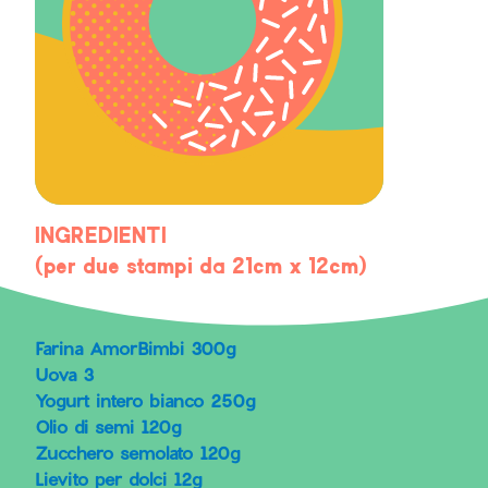
INGREDIENTI
(per due stampi da 21cm x 12cm)
Farina AmorBimbi 300g
Uova 3
Yogurt intero bianco 250g
Olio di semi 120g
Zucchero semolato 120g
Lievito per dolci 12g