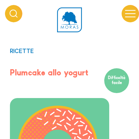
RICETTE
Plumcake allo yogurt
Difficoltà
facile