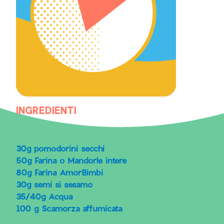
INGREDIENTI
30g pomodorini secchi
50g Farina o Mandorle intere
80g Farina AmorBimbi
30g semi si sesamo
35/40g Acqua
100 g Scamorza affumicata