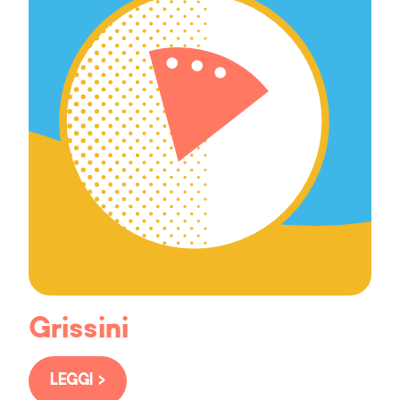
Grissini
LEGGI >